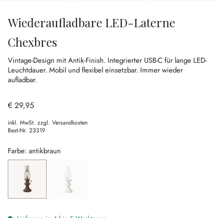
Wiederaufladbare LED-Laterne
Chexbres
Vintage-Design mit Antik-Finish.
Integrierter USB-C für lange LED-
Leuchtdauer.
Mobil und flexibel einsetzbar.
Immer wieder
aufladbar.
€ 29,95
inkl. MwSt. zzgl. Versandkosten
Best-Nr.
23319
Farbe: antikbraun
antikbraun
antikweiß
(Diese Option ist zurzeit nicht verfügbar.)