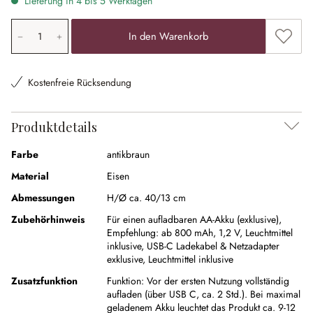
Lieferung in 4 bis 5 Werktagen
Produkt Anzahl: Gib den gewünschten Wert ein oder ben
Zum Me
In den Warenkorb
Kostenfreie Rücksendung
Produktdetails
Farbe
antikbraun
Material
Eisen
Abmessungen
H/Ø ca. 40/13 cm
Zubehörhinweis
Für einen aufladbaren AA-Akku (exklusive),
Empfehlung: ab 800 mAh, 1,2 V,
Leuchtmittel
inklusive,
USB-C Ladekabel & Netzadapter
exklusive,
Leuchtmittel inklusive
Zusatzfunktion
Funktion:
Vor der ersten Nutzung vollständig
aufladen (über USB C, ca. 2 Std.). Bei maximal
geladenem Akku leuchtet das Produkt ca. 9-12