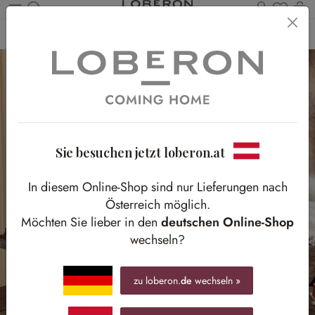
Du has
Wa
Zum Hauptinhalt springen
Home
Accessoires
Kerzen & Licht
Windlichter
Sie besuchen jetzt loberon.at
In diesem Online-Shop sind nur Lieferungen nach
Österreich möglich.
Möchten Sie lieber in den
deutschen Online-Shop
wechseln?
zu loberon.
de
wechseln »