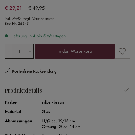
€ 29,21
€ 49,95
(41.52% gespart)
inkl. MwSt. zzgl. Versandkosten
Best-Nr.
25645
Lieferung in 4 bis 5 Werktagen
Produkt Anzahl: Gib den gewünschten Wert ein oder ben
Zum Me
In den Warenkorb
Kostenfreie Rücksendung
Produktdetails
Farbe
silber/braun
Material
Glas
Abmessungen
H/Ø ca. 19/15 cm
Öffnung:
Ø ca. 14 cm