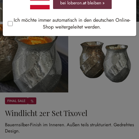
bei loberon.
at
bleiben »
Ich möchte immer automatisch in den deutschen Online-
Shop weitergeleitet werden.
Sale
%
%
Windlicht 2er Set Tixovel
Bauernsilber-Finish im Inneren.
Außen teils strukturiert.
Gedrehtes
Design.