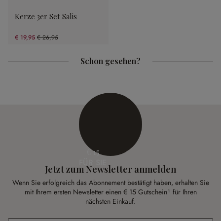
Kerze 3er Set Salis
€ 19,95
€ 26,95
(25.97% gespart)
Schon gesehen?
€ 15
FÜR SIE
Jetzt zum Newsletter anmelden
Wenn Sie erfolgreich das Abonnement bestätigt haben, erhalten Sie
mit Ihrem ersten Newsletter einen € 15 Gutschein¹ für Ihren
nächsten Einkauf.