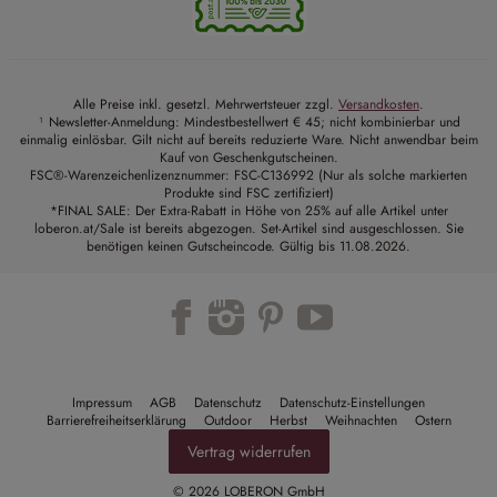
Alle Preise inkl. gesetzl. Mehrwertsteuer zzgl.
Versandkosten
.
¹ Newsletter-Anmeldung: Mindestbestellwert € 45; nicht kombinierbar und
einmalig einlösbar. Gilt nicht auf bereits reduzierte Ware. Nicht anwendbar beim
Kauf von Geschenkgutscheinen.
FSC®-Warenzeichenlizenznummer: FSC-C136992 (Nur als solche markierten
Produkte sind FSC zertifiziert)
*FINAL SALE: Der Extra-Rabatt in Höhe von 25% auf alle Artikel unter
loberon.at/Sale ist bereits abgezogen. Set-Artikel sind ausgeschlossen. Sie
benötigen keinen Gutscheincode. Gültig bis 11.08.2026.
Trustpilot
Impressum
AGB
Datenschutz
Datenschutz-Einstellungen
Barrierefreiheitserklärung
Outdoor
Herbst
Weihnachten
Ostern
Vertrag widerrufen
© 2026 LOBERON GmbH