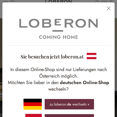
Du has
Wa
Zum Hauptinhalt springen
Home
Accessoires
Kerzen & Licht
Windlichter
Sie besuchen jetzt loberon.at
In diesem Online-Shop sind nur Lieferungen nach
Österreich möglich.
Möchten Sie lieber in den
deutschen Online-Shop
wechseln?
zu loberon.
de
wechseln »