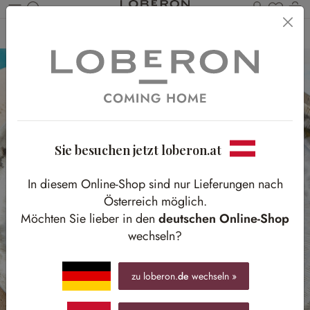
Du has
Wa
Zum Hauptinhalt springen
Home
Tisch & Küche
Gedeckter Tisch
Gläser
Sie besuchen jetzt loberon.at
In diesem Online-Shop sind nur Lieferungen nach
Österreich möglich.
Möchten Sie lieber in den
deutschen Online-Shop
wechseln?
zu loberon.
de
wechseln »