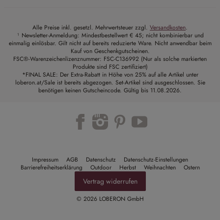
Alle Preise inkl. gesetzl. Mehrwertsteuer zzgl.
Versandkosten
.
¹ Newsletter-Anmeldung: Mindestbestellwert € 45; nicht kombinierbar und
einmalig einlösbar. Gilt nicht auf bereits reduzierte Ware. Nicht anwendbar beim
Kauf von Geschenkgutscheinen.
FSC®-Warenzeichenlizenznummer: FSC-C136992 (Nur als solche markierten
Produkte sind FSC zertifiziert)
*FINAL SALE: Der Extra-Rabatt in Höhe von 25% auf alle Artikel unter
loberon.at/Sale ist bereits abgezogen. Set-Artikel sind ausgeschlossen. Sie
benötigen keinen Gutscheincode. Gültig bis 11.08.2026.
Trustpilot
Impressum
AGB
Datenschutz
Datenschutz-Einstellungen
Barrierefreiheitserklärung
Outdoor
Herbst
Weihnachten
Ostern
Vertrag widerrufen
© 2026 LOBERON GmbH