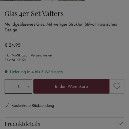
Glas 4er Set Valters
Mundgeblasenes Glas.
Mit welliger Struktur.
Stilvoll klassisches
Design.
€ 24,95
inkl. MwSt. zzgl. Versandkosten
Best-Nr.
20121
Lieferung in 4 bis 5 Werktagen
Produkt Anzahl: Gib den gewünschten Wert ein oder ben
Zum Me
In den Warenkorb
Kostenfreie Rücksendung
Produktdetails