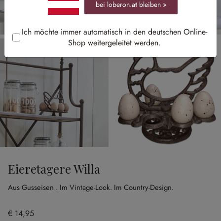
bei loberon.
at
bleiben »
Ich möchte immer automatisch in den deutschen Online-
Shop weitergeleitet werden.
Eieretagere Willa
Aus Gusseisen .
Im Vintage-Look.
Im Country-Design.
€ 14,95