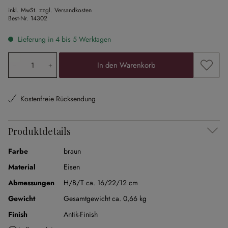
inkl. MwSt. zzgl. Versandkosten
Best-Nr.
14302
Lieferung in 4 bis 5 Werktagen
Produkt Anzahl: Gib den gewünschten Wert ein oder ben
Zum Me
In den Warenkorb
Kostenfreie Rücksendung
Produktdetails
Farbe
braun
Material
Eisen
Abmessungen
H/B/T ca. 16/22/12 cm
Gewicht
Gesamtgewicht ca. 0,66 kg
Finish
Antik-Finish