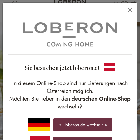
Du has
Wa
Zum Hauptinhalt springen
Home
Tisch & Küche
Küchenutensilien
Küchenhelfer
Sie besuchen jetzt loberon.at
In diesem Online-Shop sind nur Lieferungen nach
Österreich möglich.
Möchten Sie lieber in den
deutschen Online-Shop
wechseln?
zu loberon.
de
wechseln »