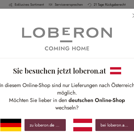
Exklusives Sortiment
Serviceversprechen
21 Tage Rückgaberecht
h & Küche
Schlafen
Bad
Möbel
Leucht
Sie besuchen jetzt loberon.at
S
In diesem Online-Shop sind nur Lieferungen nach Österreic
Ant
möglich.
Grif
Möchten Sie lieber in den
deutschen Online-Shop
wechseln?
€ 9
zu loberon.
de
wechseln »
bei loberon.
at
blei
inkl.