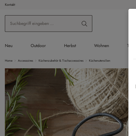
Kontakt
 Hauptinhalt springen
Zur Suche springen
Zur Hauptnavigation springen
Neu
Outdoor
Herbst
Wohnen
Tisc
Home
Accessoires
Küchenzubehör & Tischaccessoires
Küchenutensilien