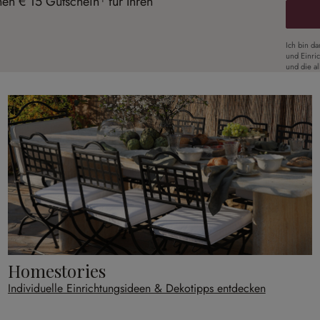
nen € 15 Gutschein¹ für Ihren
Ich bin d
und Einri
und die a
Homestories
Individuelle Einrichtungsideen & Dekotipps entdecken