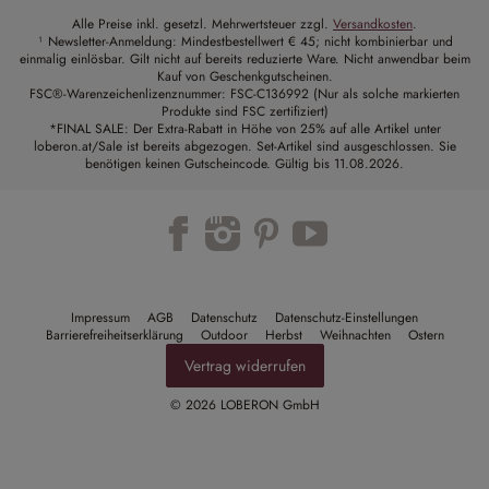
Alle Preise inkl. gesetzl. Mehrwertsteuer zzgl.
Versandkosten
.
¹ Newsletter-Anmeldung: Mindestbestellwert € 45; nicht kombinierbar und
einmalig einlösbar. Gilt nicht auf bereits reduzierte Ware. Nicht anwendbar beim
Kauf von Geschenkgutscheinen.
FSC®-Warenzeichenlizenznummer: FSC-C136992 (Nur als solche markierten
Produkte sind FSC zertifiziert)
*FINAL SALE: Der Extra-Rabatt in Höhe von 25% auf alle Artikel unter
loberon.at/Sale ist bereits abgezogen. Set-Artikel sind ausgeschlossen. Sie
benötigen keinen Gutscheincode. Gültig bis 11.08.2026.
Trustpilot
Impressum
AGB
Datenschutz
Datenschutz-Einstellungen
Barrierefreiheitserklärung
Outdoor
Herbst
Weihnachten
Ostern
Vertrag widerrufen
© 2026 LOBERON GmbH