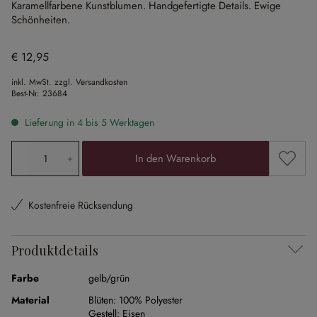
Karamellfarbene Kunstblumen.
Handgefertigte Details.
Ewige
Schönheiten.
€ 12,95
inkl. MwSt. zzgl. Versandkosten
Best-Nr.
23684
Lieferung in 4 bis 5 Werktagen
Produkt Anzahl: Gib den gewünschten Wert ein oder ben
Zum Me
In den Warenkorb
Kostenfreie Rücksendung
Produktdetails
Farbe
gelb/grün
Material
Blüten:
100% Polyester
Gestell:
Eisen