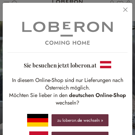
Du has
Wa
Zum Hauptinhalt springen
Home
Herbst
Herbstblumen
Sie besuchen jetzt loberon.at
In diesem Online-Shop sind nur Lieferungen nach
Österreich möglich.
Möchten Sie lieber in den
deutschen Online-Shop
wechseln?
zu loberon.
de
wechseln »