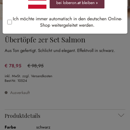
bei loberon.
at
bleiben »
Ich möchte immer automatisch in den deutschen Online-
Shop weitergeleitet werden.
Sale
Übertöpfe 2er Set Salmon
Aus Ton gefertigt.
Schlicht und elegant.
Effektvoll in schwarz.
€ 78,95
€ 98,95
(20.21% gespart)
inkl. MwSt. zzgl. Versandkosten
Best-Nr.
10524
Ausverkauft
Produktdetails
Farbe
schwarz