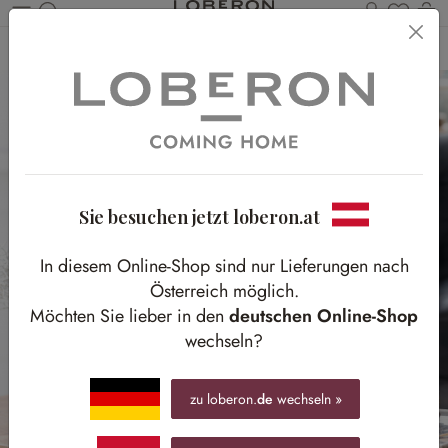
Du has
Wa
Zum Hauptinhalt springen
Home
Accessoires
Pflanzen & Gefäße
Übertöpfe
Sie besuchen jetzt loberon.at
In diesem Online-Shop sind nur Lieferungen nach
Österreich möglich.
Möchten Sie lieber in den
deutschen Online-Shop
wechseln?
zu loberon.
de
wechseln »