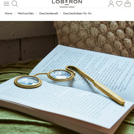
Wa
Zum Hauptinhalt springen
Home
Weihnachten
Geschenkewelt
Geschenkideen für ihn