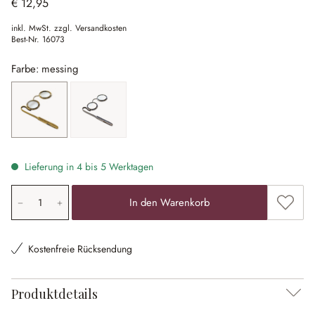
€ 12,95
inkl. MwSt. zzgl. Versandkosten
Best-Nr.
16073
Farbe: messing
messing
silber
Lieferung in 4 bis 5 Werktagen
Produkt Anzahl: Gib den gewünschten Wert ein oder ben
Zum Me
In den Warenkorb
Kostenfreie Rücksendung
Produktdetails