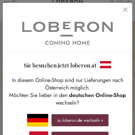
Du has
Wa
Zum Hauptinhalt springen
Home
Accessoires
Uhren
Sie besuchen jetzt loberon.at
In diesem Online-Shop sind nur Lieferungen nach
Österreich möglich.
Möchten Sie lieber in den
deutschen Online-Shop
wechseln?
zu loberon.
de
wechseln »