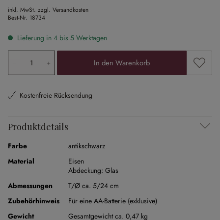
inkl. MwSt. zzgl. Versandkosten
Best-Nr.
18734
Lieferung in 4 bis 5 Werktagen
Produkt Anzahl: Gib den gewünschten Wert ein oder ben
Zum Me
In den Warenkorb
Kostenfreie Rücksendung
Produktdetails
Farbe
antikschwarz
Material
Eisen
Abdeckung:
Glas
Abmessungen
T/Ø ca. 5/24 cm
Zubehörhinweis
Für eine AA-Batterie (exklusive)
Gewicht
Gesamtgewicht ca. 0,47 kg