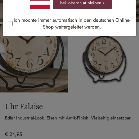
bei loberon.
at
bleiben »
Ich möchte immer automatisch in den deutschen Online-
Shop weitergeleitet werden.
Uhr Falaise
Edler Industrial-Look.
Eisen mit Antik-Finish.
Vielseitig einsetzbar.
€ 24,95