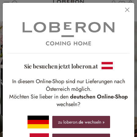
Du has
Wa
Zum Hauptinhalt springen
Home
Schlafen
Accessoires
Uhren
Sie besuchen jetzt loberon.at
In diesem Online-Shop sind nur Lieferungen nach
Österreich möglich.
Möchten Sie lieber in den
deutschen Online-Shop
wechseln?
zu loberon.
de
wechseln »