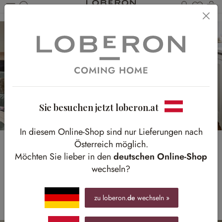
Du has
Wa
Zum Hauptinhalt springen
Sie besuchen jetzt loberon.at
In diesem Online-Shop sind nur Lieferungen nach
Österreich möglich.
Die neuesten Trends
Möchten Sie lieber in den
deutschen Online-Shop
wechseln?
sind da!
Eukalyptus und Charakterstücke aus Holz
zu loberon.
de
wechseln »