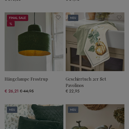
Sale
Neu
%
%
Hängelampe Frostrup
Geschirrtuch 2er Set
Pavolinos
€ 26,21
€ 44,95
€ 22,95
(41.69% gespart)
Neu
Neu