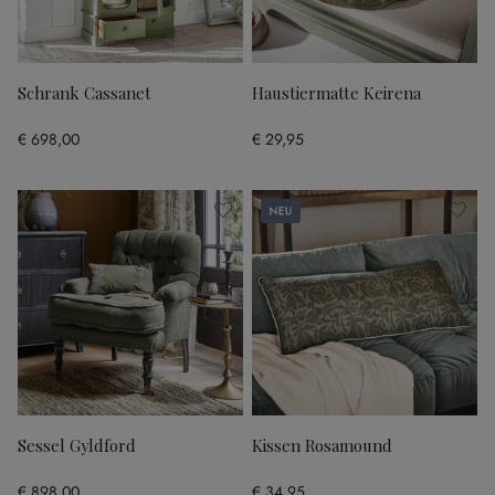
Schrank Cassanet
Haustiermatte Keirena
€ 698,00
€ 29,95
Neu
Sessel Gyldford
Kissen Rosamound
€ 898,00
€ 34,95