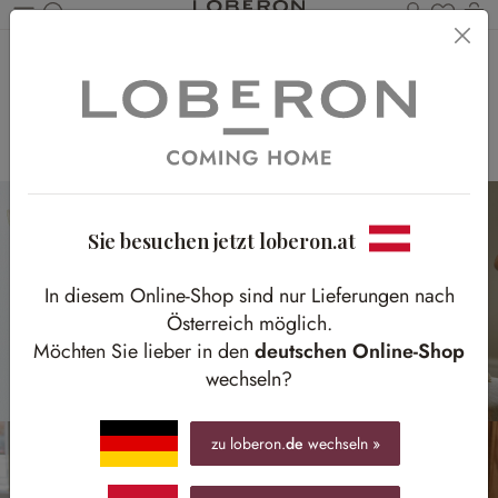
Du has
Wa
Zum Hauptinhalt springen
Gemütliche
Herbstzeit
Sie besuchen jetzt loberon.at
In diesem Online-Shop sind nur Lieferungen nach
Österreich möglich.
Möchten Sie lieber in den
deutschen Online-Shop
wechseln?
zu loberon.
de
wechseln »