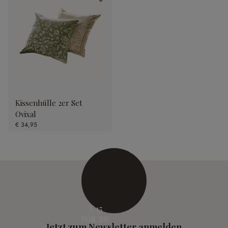
Kissenhülle 2er Set
Ovixal
€ 34,95
€ 15
FÜR SIE
Jetzt zum Newsletter anmelden