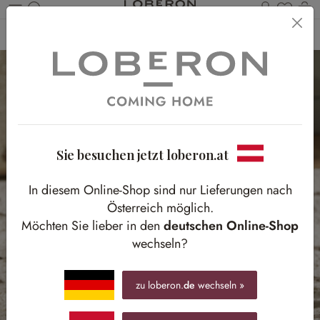
Du has
Wa
Zum Hauptinhalt springen
Home
Kids
Möbel
Sie besuchen jetzt loberon.at
In diesem Online-Shop sind nur Lieferungen nach
Österreich möglich.
Möchten Sie lieber in den
deutschen Online-Shop
wechseln?
zu loberon.
de
wechseln »