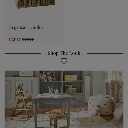
Organizer Dunley
€ 29,95
€ 39,95
(25.03% gespart)
Shop The Look