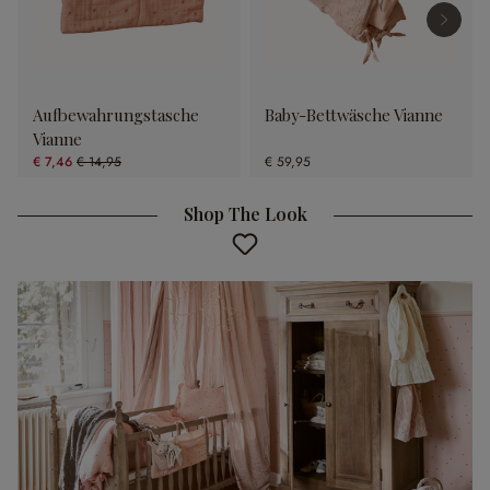
Aufbewahrungstasche
Baby-Bettwäsche Vianne
Vianne
€ 7,46
€ 14,95
€ 59,95
(50.1% gespart)
Shop The Look