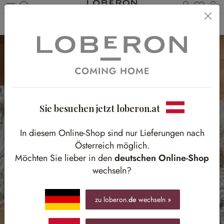
Du has
Wa
Zum Hauptinhalt springen
Home
Kids
Textilien
Sie besuchen jetzt loberon.at
In diesem Online-Shop sind nur Lieferungen nach
Österreich möglich.
Möchten Sie lieber in den
deutschen Online-Shop
wechseln?
zu loberon.
de
wechseln »