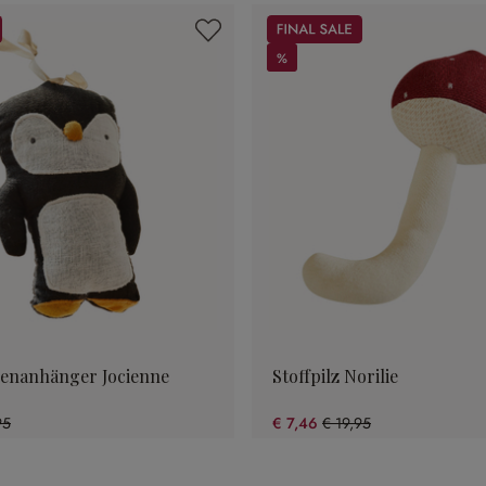
Sale
%
%
enanhänger Jocienne
Stoffpilz Norilie
95
€ 7,46
€ 19,95
9% gespart)
(62.61% gespart)