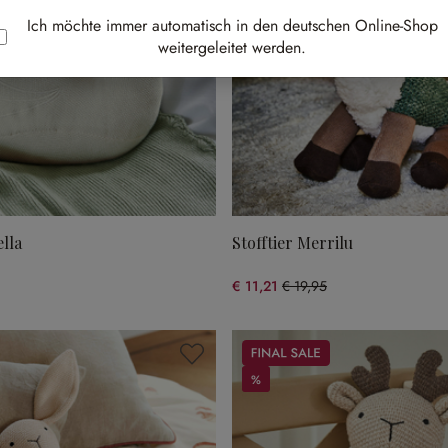
Ich möchte immer automatisch in den deutschen Online-Shop
weitergeleitet werden.
ella
Stofftier Merrilu
€ 11,21
€ 19,95
gespart)
(43.81% gespart)
Sale
%
%