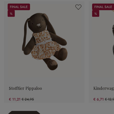
Sale
Sale
%
%
%
%
Stofftier Pippaloo
Kinderwag
€ 11,21
€ 24,95
€ 6,71
€ 12,
(55.07% gespart)
(48.1