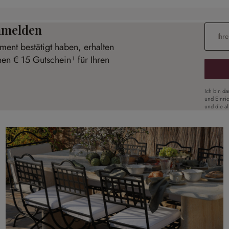
anmelden
E-Mail-
ent bestätigt haben, erhalten
nen € 15 Gutschein¹ für Ihren
Ich bin d
und Einri
und die a