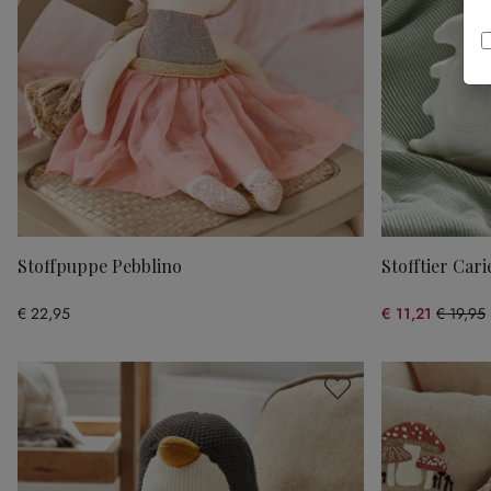
Stoffpuppe Pebblino
Stofftier Cari
€ 22,95
€ 11,21
€ 19,95
(43.81% 