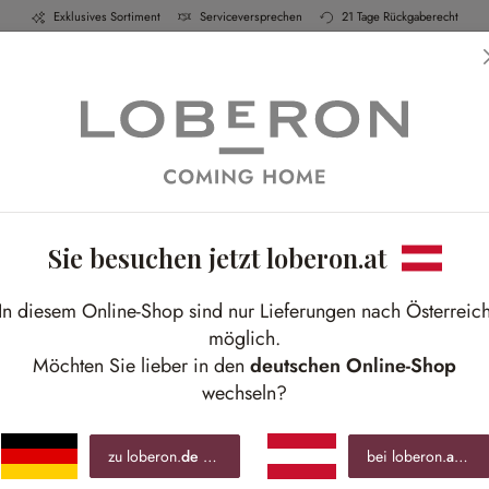
Exklusives Sortiment
Serviceversprechen
21 Tage Rückgaberecht
h & Küche
Schlafen
Bad
Möbel
Leucht
heltiere zum Verl
Sie besuchen jetzt loberon.at
In diesem Online-Shop sind nur Lieferungen nach Österreic
möglich.
Möchten Sie lieber in den
deutschen Online-Shop
wechseln?
Sale
%
%
zu loberon.
de
wechseln »
bei loberon.
at
blei