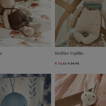
ka
Stofftier Papillia
€ 13,46
€ 24,95
(46.05% gespart)