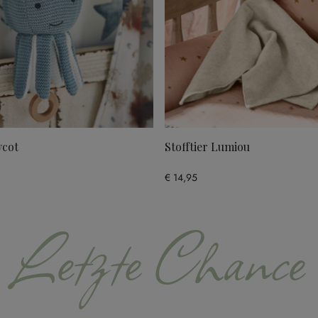
ycot
Stofftier Lumiou
€ 14,95
Letzte Chance