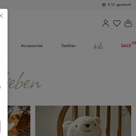
€ 15¹ geschenkt
Du hast 
Wa
kids
-2
(25
en
Accessoires
Textilien
SALE
ieben
h
ben »