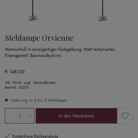
Stehlampe Orvienne
Marmorfuß in einzigartiger Farbgebung.
Matt texturiertes
Eisengestell.
Baumwollschirm.
€ 148,00
inkl. MwSt. zzgl. Versandkosten
Best-Nr.
25273
Lieferung in 4 bis 5 Werktagen
Produkt Anzahl: Gib den gewünschten Wert ein oder ben
Zum Me
In den Warenkorb
Kostenfreie Rücksendung