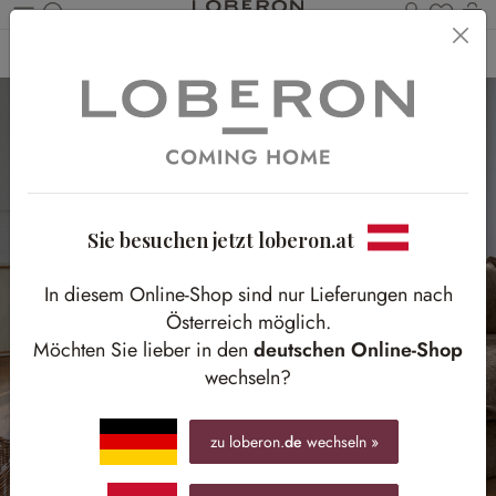
Du has
Wa
Zum Hauptinhalt springen
Home
Schlafen
Beleuchtung
Stehlampen
Sie besuchen jetzt loberon.at
In diesem Online-Shop sind nur Lieferungen nach
Österreich möglich.
Möchten Sie lieber in den
deutschen Online-Shop
wechseln?
zu loberon.
de
wechseln »