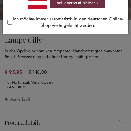
bei loberon.
at
bleiben »
Ich möchte immer automatisch in den deutschen Online-
Shop weitergeleitet werden.
Sale
Lampe Cilly
In der Optik einer antiken Amphore.
Handgefertigtes markantes
Relief.
Bewusst eingearbeitete Unregelmäßigkeiten .
€ 95,95
€ 148,00
(35.17% gespart)
inkl. MwSt. zzgl. Versandkosten
Best-Nr.
10531
Ausverkauft
Produktdetails