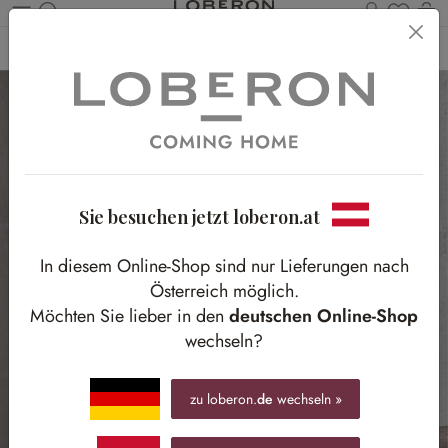
Du has
Wa
Zum Hauptinhalt springen
Home
Möbel
Beleuchtung
Tischlampen
Sie besuchen jetzt loberon.at
In diesem Online-Shop sind nur Lieferungen nach
Österreich möglich.
Möchten Sie lieber in den
deutschen Online-Shop
wechseln?
zu loberon.
de
wechseln »