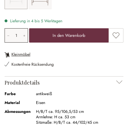
Lieferung in 4 bis 5 Werktagen
Produkt Anzahl: Gib den gewünschten Wert ein oder ben
Zum Me
In den Warenkorb
Kleinmöbel
Kostenfreie Rücksendung
Produktdetails
Farbe
antikweiß
Material
Eisen
Abmessungen
H/B/T ca. 95/106,5/53 cm
Armlehne:
H ca. 53 cm
Sitzmaße:
H/B/T ca. 44/102/45 cm