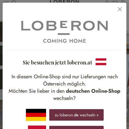
Du has
Wa
Zum Hauptinhalt springen
Home
Möbel
Gartenmöbel
Sitzmöbel
Sessel
Sie besuchen jetzt loberon.at
In diesem Online-Shop sind nur Lieferungen nach
Österreich möglich.
Möchten Sie lieber in den
deutschen Online-Shop
wechseln?
zu loberon.
de
wechseln »