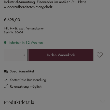
Industrial-Anmutung.
Eisenräder im antiken Stil.
Platte
wiederaufbereitetes Mangoholz.
€ 698,00
inkl. MwSt. zzgl. Versandkosten
Best-Nr.
20601
lieferbar in 1-2 Wochen
Produkt Anzahl: Gib den gewünschten Wert ein oder ben
Zum Me
In den Warenkorb
Speditionsartikel
Kostenfreie Rücksendung
Ratenzahlung möglich
Produktdetails