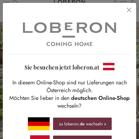
Du has
Wa
Zum Hauptinhalt springen
Home
Outdoor
Gartenmöbel
Tische
Beistelltische
Sie besuchen jetzt loberon.at
In diesem Online-Shop sind nur Lieferungen nach
Österreich möglich.
Möchten Sie lieber in den
deutschen Online-Shop
wechseln?
zu loberon.
de
wechseln »