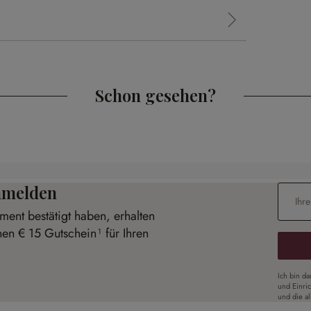
Schon gesehen?
anmelden
E-Mail-
ent bestätigt haben, erhalten
nen € 15 Gutschein¹ für Ihren
Ich bin d
und Einri
und die a