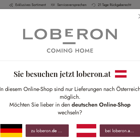
Exklusives Sortiment
Serviceversprechen
21 Tage Rückgaberecht
h & Küche
Schlafen
Bad
Möbel
Leucht
Sie besuchen jetzt loberon.at
Sale
T
In diesem Online-Shop sind nur Lieferungen nach Österreic
möglich.
Verl
Möchten Sie lieber in den
deutschen Online-Shop
wechseln?
€ 3
zu loberon.
de
wechseln »
bei loberon.
at
blei
inkl.