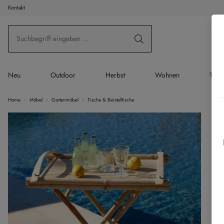
Kontakt
 Hauptinhalt springen
Zur Suche springen
Zur Hauptnavigation springen
Neu
Outdoor
Herbst
Wohnen
Tisc
Home
Möbel
Gartenmöbel
Tische & Beistelltische