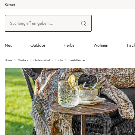
Kontakt
 Hauptinhalt springen
Zur Suche springen
Zur Hauptnavigation springen
Neu
Outdoor
Herbst
Wohnen
Tisc
Home
Outdoor
Gartenmöbel
Tische
Beistelltische