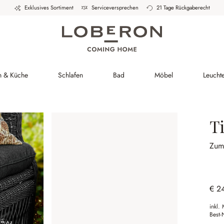
Exklusives Sortiment
Serviceversprechen
21 Tage Rückgaberecht
h & Küche
Schlafen
Bad
Möbel
Leucht
T
Zum 
€ 2
inkl.
Best-