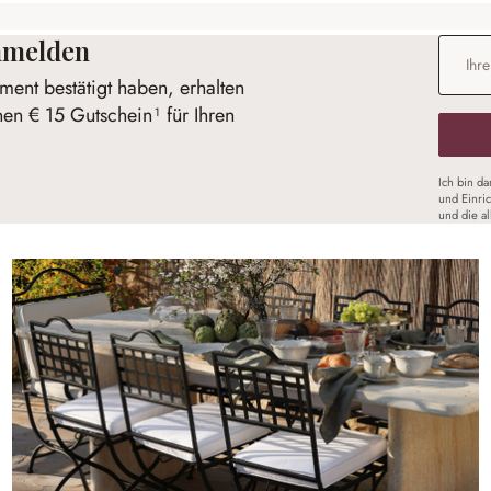
anmelden
E-Mail-
ent bestätigt haben, erhalten
nen € 15 Gutschein¹ für Ihren
Ich bin d
und Einri
und die a