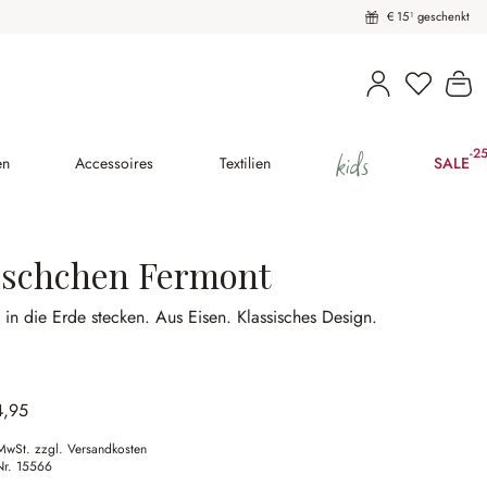
€ 15¹ geschenkt
Wa
kids
-2
(25
en
Accessoires
Textilien
SALE
ischchen Fermont
in die Erde stecken.
Aus Eisen.
Klassisches Design.
4,95
 MwSt. zzgl. Versandkosten
Nr.
15566