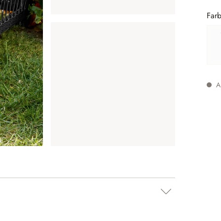
Farb
Au