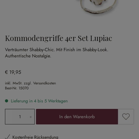
Kommodengriffe 4er Set Lupiac
Verträumter Shabby-Chic.
Mit Finish im Shabby-Look.
Authentische Nostalgie.
€ 19,95
inkl. MwSt. zzgl. Versandkosten
Best-Nr.
15070
Lieferung in 4 bis 5 Werktagen
Produkt Anzahl: Gib den gewünschten Wert ein oder ben
Zum Me
In den Warenkorb
Kostenfreie Rücksendung