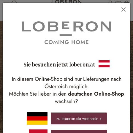
Du has
Wa
Zum Hauptinhalt springen
Home
Möbel
Kommoden & Konsolen
Kommoden
Sie besuchen jetzt loberon.at
In diesem Online-Shop sind nur Lieferungen nach
Österreich möglich.
Möchten Sie lieber in den
deutschen Online-Shop
wechseln?
zu loberon.
de
wechseln »