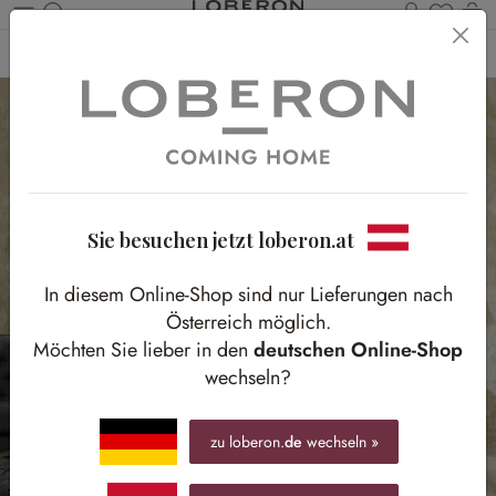
Du has
Wa
Zum Hauptinhalt springen
Home
Möbel
Kommoden & Konsolen
Konsolen
Sie besuchen jetzt loberon.at
In diesem Online-Shop sind nur Lieferungen nach
Österreich möglich.
Möchten Sie lieber in den
deutschen Online-Shop
wechseln?
zu loberon.
de
wechseln »