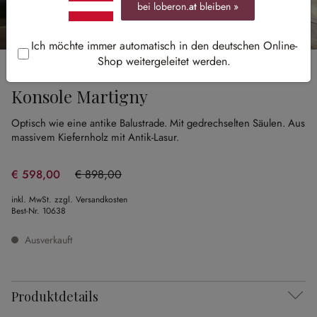
bei loberon.
at
bleiben »
Ich möchte immer automatisch in den deutschen Online-
Shop weitergeleitet werden.
Sale
Konsole Martigny
Optisch wie eine antike Balustrade.
Mit gedrechselten Säulen.
Aus
massivem Kiefernholz mit Antik-Lasur.
€ 598,00
€ 898,00
(33.41% gespart)
inkl. MwSt. zzgl. Versandkosten
Best-Nr.
10638
Ausverkauft
Produktdetails