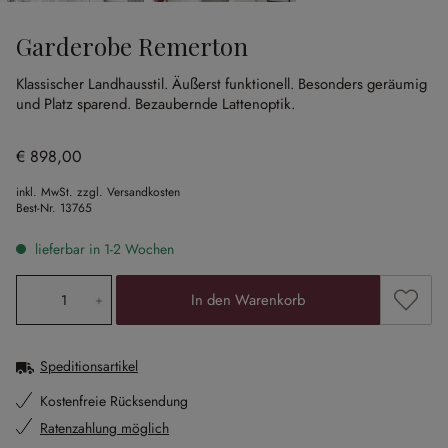
Garderobe Remerton
Klassischer Landhausstil.
Äußerst funktionell.
Besonders geräumig
und Platz sparend.
Bezaubernde Lattenoptik.
€ 898,00
inkl. MwSt. zzgl. Versandkosten
Best-Nr.
13765
lieferbar in 1-2 Wochen
Produkt Anzahl: Gib den gewünschten Wert ein oder ben
Zum Me
In den Warenkorb
Speditionsartikel
Kostenfreie Rücksendung
Ratenzahlung möglich