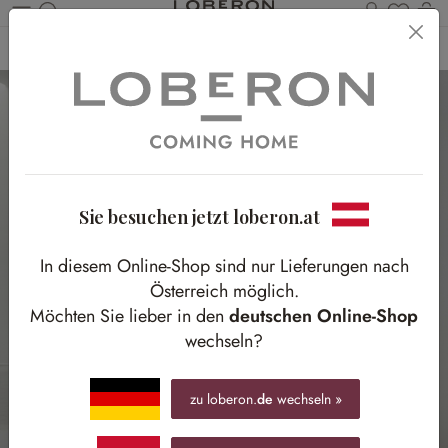
Du has
Wa
Zum Hauptinhalt springen
Home
Wohnen
Flur
Garderobe
Sie besuchen jetzt loberon.at
In diesem Online-Shop sind nur Lieferungen nach
Österreich möglich.
Möchten Sie lieber in den
deutschen Online-Shop
wechseln?
zu loberon.
de
wechseln »