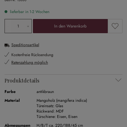
Best-Nr.
13880
lieferbar in 1-2 Wochen
Produkt Anzahl: Gib den gewünschten Wert ein oder ben
Zum Me
In den Warenkorb
Speditionsartikel
Kostenfreie Rücksendung
Ratenzahlung möglich
Produktdetails
Farbe
antikbraun
Material
Mangoholz (mangifera indica)
Türeinsatz:
Glas
Rückwand:
MDF
Türschiene:
Eisen
,
Eisen
Abmessungen
H/B/T ca. 220/188/45 cm