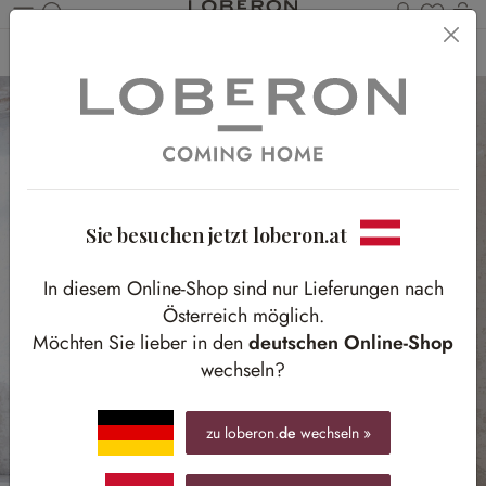
Du has
Wa
Zum Hauptinhalt springen
Home
Tisch & Küche
Möbel
Schränke & Regale
Sie besuchen jetzt loberon.at
In diesem Online-Shop sind nur Lieferungen nach
Österreich möglich.
Möchten Sie lieber in den
deutschen Online-Shop
wechseln?
zu loberon.
de
wechseln »