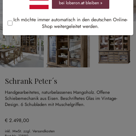
bei loberon.
at
bleiben »
Ich möchte immer automatisch in den deutschen Online-
Shop weitergeleitet werden.
Schrank Peter´s
Handgearbeitetes, naturbelassenes Mangoholz.
Offene
Schiebemechanik aus Eisen.
Beschriftetes Glas im Vintage-
Design.
6 Schubladen mit Muschelgriffen.
€ 2.498,00
inkl. MwSt. zzgl. Versandkosten