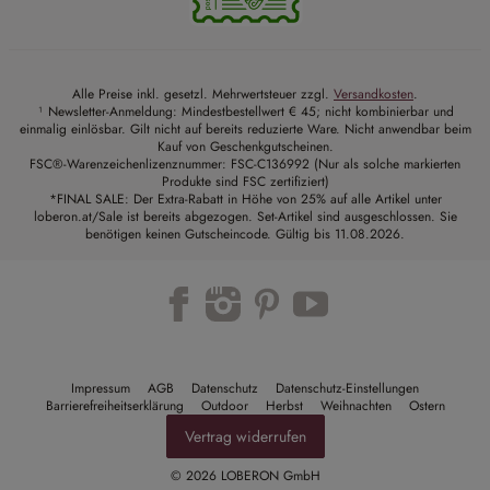
Alle Preise inkl. gesetzl. Mehrwertsteuer zzgl.
Versandkosten
.
¹ Newsletter-Anmeldung: Mindestbestellwert € 45; nicht kombinierbar und
einmalig einlösbar. Gilt nicht auf bereits reduzierte Ware. Nicht anwendbar beim
Kauf von Geschenkgutscheinen.
FSC®-Warenzeichenlizenznummer: FSC-C136992 (Nur als solche markierten
Produkte sind FSC zertifiziert)
*FINAL SALE: Der Extra-Rabatt in Höhe von 25% auf alle Artikel unter
loberon.at/Sale ist bereits abgezogen. Set-Artikel sind ausgeschlossen. Sie
benötigen keinen Gutscheincode. Gültig bis 11.08.2026.
Trustpilot
Impressum
AGB
Datenschutz
Datenschutz-Einstellungen
Barrierefreiheitserklärung
Outdoor
Herbst
Weihnachten
Ostern
Vertrag widerrufen
© 2026 LOBERON GmbH