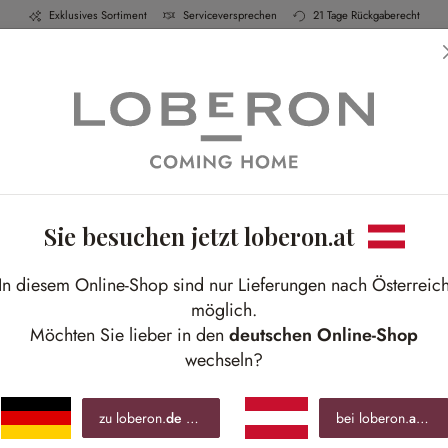
Exklusives Sortiment
Serviceversprechen
21 Tage Rückgaberecht
h & Küche
Schlafen
Bad
Möbel
Leucht
Sie besuchen jetzt loberon.at
H
In diesem Online-Shop sind nur Lieferungen nach Österreic
Deko
möglich.
Möchten Sie lieber in den
deutschen Online-Shop
wechseln?
€ 7
inkl.
zu loberon.
de
wechseln »
bei loberon.
at
blei
Best-