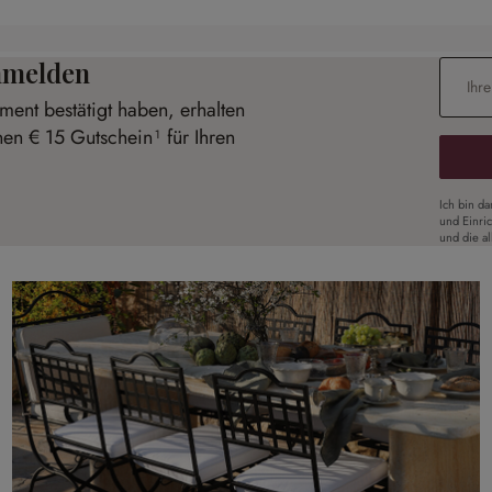
anmelden
E-Mail-
ent bestätigt haben, erhalten
nen € 15 Gutschein¹ für Ihren
Ich bin d
und Einri
und die a