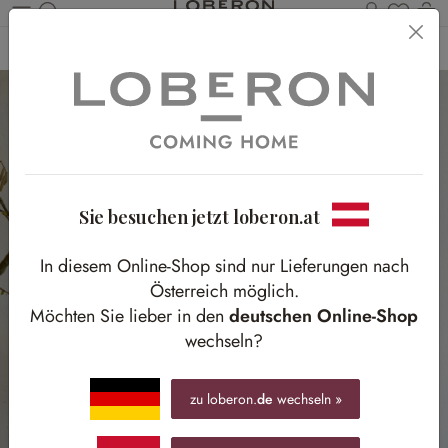
Du has
Wa
Zum Hauptinhalt springen
Home
Wohnen
Aufbewahrungsmöbel
Regale
Sie besuchen jetzt loberon.at
In diesem Online-Shop sind nur Lieferungen nach
Österreich möglich.
Möchten Sie lieber in den
deutschen Online-Shop
wechseln?
zu loberon.
de
wechseln »