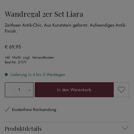
Wandregal 2er Set Liara
Zeitloser Antik-Chic.
Aus Kunststein geformt.
Aufwendiges Antik-
Finish.
€ 69,95
inkl. MwSt. zzgl. Versandkosten
Best-Nr.
21171
Lieferung in 4 bis 5 Werktagen
Produkt Anzahl: Gib den gewünschten Wert ein oder ben
Zum Me
In den Warenkorb
Kostenfreie Rücksendung
Produktdetails