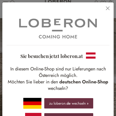
Du has
Wa
Zum Hauptinhalt springen
Home
Möbel
Sitzmöbel
Hocker & Poufs
Sie besuchen jetzt loberon.at
In diesem Online-Shop sind nur Lieferungen nach
Österreich möglich.
Möchten Sie lieber in den
deutschen Online-Shop
wechseln?
zu loberon.
de
wechseln »