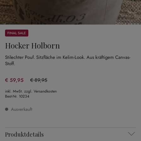
Sale
Hocker Holborn
Stilechter Pouf.
Sitzfläche im Kelim-Look.
Aus kräftigem Canvas-
Stoff.
€ 59,95
€ 89,95
(33.35% gespart)
inkl. MwSt. zzgl. Versandkosten
Best-Nr.
10234
Ausverkauft
Produktdetails