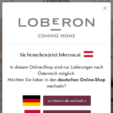
Du has
Wa
Zum Hauptinhalt springen
Home
Möbel
Sitzmöbel
Hocker & Poufs
Sie besuchen jetzt loberon.at
In diesem Online-Shop sind nur Lieferungen nach
Österreich möglich.
Möchten Sie lieber in den
deutschen Online-Shop
wechseln?
zu loberon.
de
wechseln »