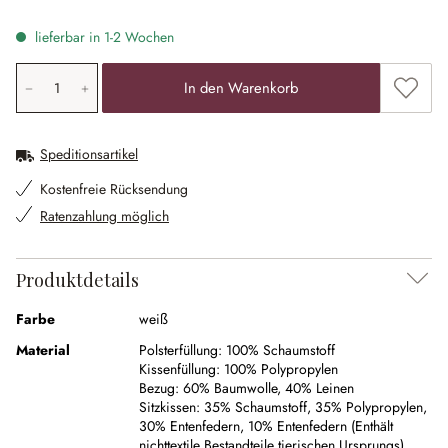
lieferbar in 1-2 Wochen
Produkt Anzahl: Gib den gewünschten Wert ein oder ben
Zum Me
In den Warenkorb
Speditionsartikel
Kostenfreie Rücksendung
Ratenzahlung möglich
Produktdetails
Farbe
weiß
Material
Polsterfüllung:
100% Schaumstoff
Kissenfüllung:
100% Polypropylen
Bezug:
60% Baumwolle
,
40% Leinen
Sitzkissen:
35% Schaumstoff
,
35% Polypropylen
,
30% Entenfedern
,
10% Entenfedern (Enthält
nichttextile Bestandteile tierischen Ursprungs)