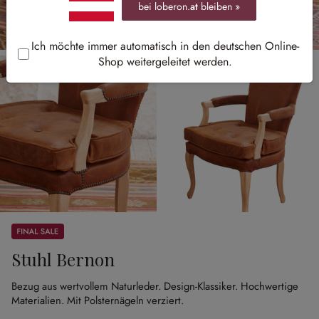
bei loberon.
at
bleiben »
Ich möchte immer automatisch in den deutschen Online-
Shop weitergeleitet werden.
Sale
Stuhl Bernon
Bezug aus wertvollem Naturleder.
Design-Klassiker.
Hochwertige
Materialien.
Mit Polsternägeln verziert.