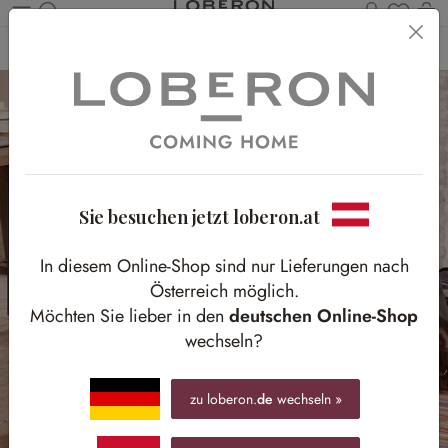
Du has
Wa
Zum Hauptinhalt springen
Home
Möbel
Sitzmöbel
Stühle
Sie besuchen jetzt loberon.at
In diesem Online-Shop sind nur Lieferungen nach
Österreich möglich.
Möchten Sie lieber in den
deutschen Online-Shop
wechseln?
zu loberon.
de
wechseln »