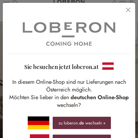
Du has
Wa
Zum Hauptinhalt springen
Home
Möbel
Sitzmöbel
Stühle
Sie besuchen jetzt loberon.at
In diesem Online-Shop sind nur Lieferungen nach
Österreich möglich.
Möchten Sie lieber in den
deutschen Online-Shop
wechseln?
zu loberon.
de
wechseln »