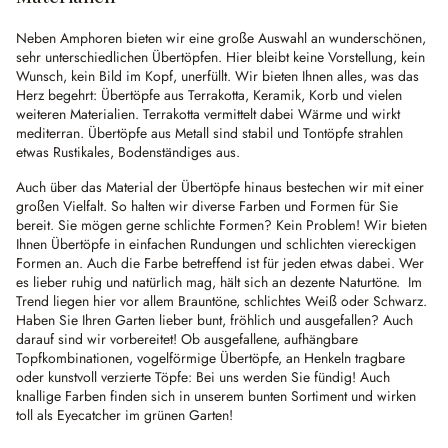
Neben Amphoren bieten wir eine große Auswahl an wunderschönen,
sehr unterschiedlichen Übertöpfen. Hier bleibt keine Vorstellung, kein
Wunsch, kein Bild im Kopf, unerfüllt. Wir bieten Ihnen alles, was das
Herz begehrt: Übertöpfe aus Terrakotta, Keramik, Korb und vielen
weiteren Materialien. Terrakotta vermittelt dabei Wärme und wirkt
mediterran. Übertöpfe aus Metall sind stabil und Tontöpfe strahlen
etwas Rustikales, Bodenständiges aus.
Auch über das Material der Übertöpfe hinaus bestechen wir mit einer
großen Vielfalt. So halten wir diverse Farben und Formen für Sie
bereit. Sie mögen gerne schlichte Formen? Kein Problem! Wir bieten
Ihnen Übertöpfe in einfachen Rundungen und schlichten viereckigen
Formen an. Auch die Farbe betreffend ist für jeden etwas dabei. Wer
es lieber ruhig und natürlich mag, hält sich an dezente Naturtöne. Im
Trend liegen hier vor allem Brauntöne, schlichtes Weiß oder Schwarz.
Haben Sie Ihren Garten lieber bunt, fröhlich und ausgefallen? Auch
darauf sind wir vorbereitet! Ob ausgefallene, aufhängbare
Topfkombinationen, vogelförmige Übertöpfe, an Henkeln tragbare
oder kunstvoll verzierte Töpfe: Bei uns werden Sie fündig! Auch
knallige Farben finden sich in unserem bunten Sortiment und wirken
toll als Eyecatcher im grünen Garten!