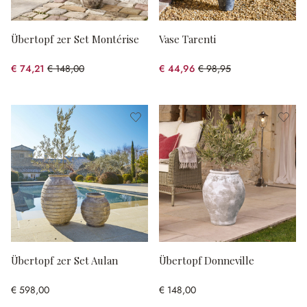
Übertopf 2er Set Montérise
Vase Tarenti
€ 74,21
€ 148,00
€ 44,96
€ 98,95
(49.86% gespart)
(54.56% gespart)
Übertopf 2er Set Aulan
Übertopf Donneville
€ 598,00
€ 148,00