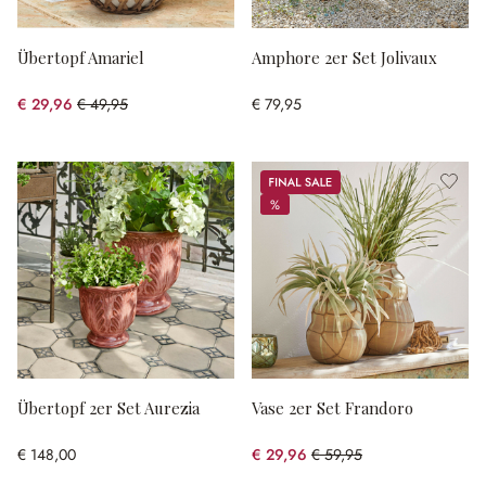
Übertopf Amariel
Amphore 2er Set Jolivaux
€ 29,96
€ 49,95
€ 79,95
(40.02% gespart)
Sale
%
%
Übertopf 2er Set Aurezia
Vase 2er Set Frandoro
€ 148,00
€ 29,96
€ 59,95
(50.03% gespart)