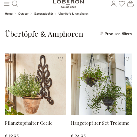
Wa
Zum Hauptinhalt springen
Home
Outdoor
Gartenzubehör
Übertöpfe & Amphoren
Übertöpfe & Amphoren
Produkte filtern
Pflanztopfhalter Cecile
Hängetopf 2er Set Trelonne
€ 19,95
€ 24,95