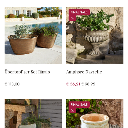
Sale
%
%
Übertopf 2er Set Rinalo
Amphore Navrelle
€ 118,00
€ 56,21
€ 98,95
(43.19% gespart)
Sale
%
%