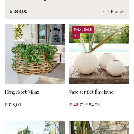
€ 348,00
zum Produkt
Sale
%
%
Hängekorb Villaz
Vase 3er Set Émoliane
€ 128,00
€ 48,71
€ 84,95
(42.66% gespart)