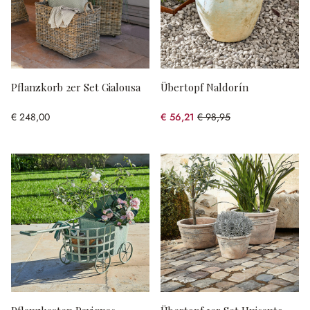
Pflanzkorb 2er Set Gialousa
Übertopf Naldorín
€ 248,00
€ 56,21
€ 98,95
(43.19% gespart)