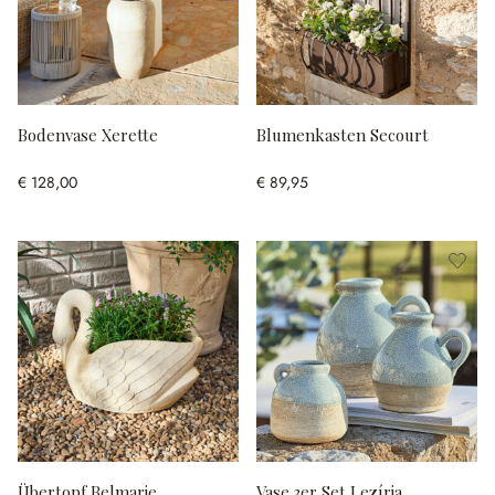
Bodenvase Xerette
Blumenkasten Secourt
€ 128,00
€ 89,95
Übertopf Belmarie
Vase 3er Set Lezíria