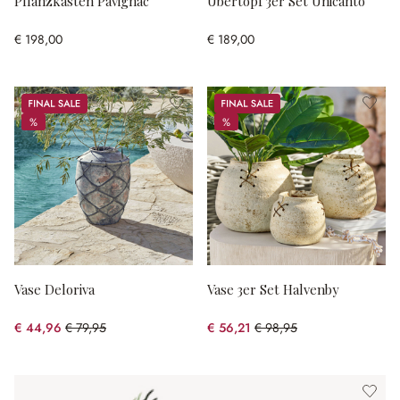
Pflanzkasten Pavignac
Übertopf 3er Set Unicanto
€ 198,00
€ 189,00
Sale
Sale
%
%
%
%
Vase Deloriva
Vase 3er Set Halvenby
€ 44,96
€ 79,95
€ 56,21
€ 98,95
(43.76% gespart)
(43.19% gespart)