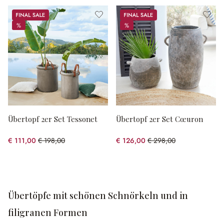
Sale
Sale
%
%
%
%
Übertopf 2er Set Tessonet
Übertopf 2er Set Cœuron
€ 111,00
€ 198,00
€ 126,00
€ 298,00
(43.94% gespart)
(57.72% gespart)
Übertöpfe mit schönen Schnörkeln und in
filigranen Formen