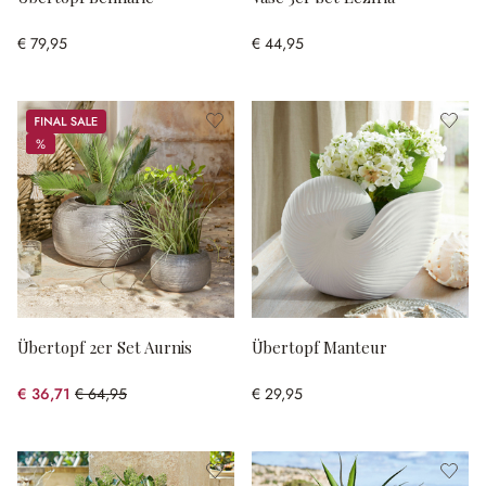
€ 79,95
€ 44,95
Sale
%
%
Übertopf 2er Set Aurnis
Übertopf Manteur
€ 36,71
€ 64,95
€ 29,95
(43.48% gespart)