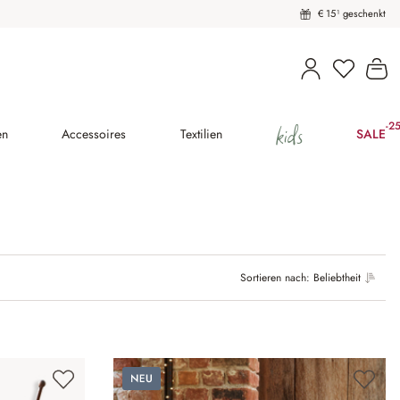
€ 15¹ geschenkt
Wa
kids
-2
(25
en
Accessoires
Textilien
SALE
Sortieren nach:
Beliebtheit
Neu