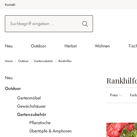
Kontakt
 Hauptinhalt springen
Zur Suche springen
Zur Hauptnavigation springen
Neu
Outdoor
Herbst
Wohnen
Tisc
Home
Outdoor
Gartenzubehör
Rankhilfen
Neu
Rankhilf
Outdoor
Preis
Far
Gartenmöbel
Gewächshäuser
Gartenzubehör
Pflanztische
Übertöpfe & Amphoren