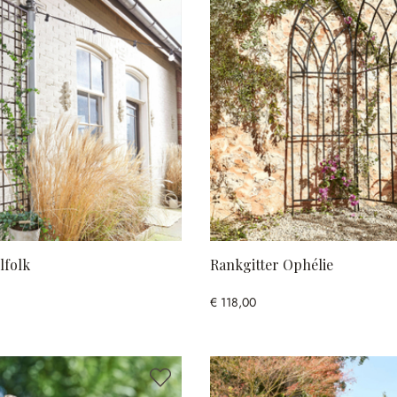
lfolk
Rankgitter Ophélie
€ 118,00