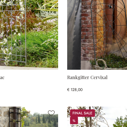
rac
Rankgitter Cervixal
€ 128,00
Sale
%
%