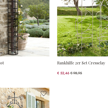
tot
Rankhilfe 2er Set Cresselay
€ 52,46
€ 98,95
(46.98% gespart)