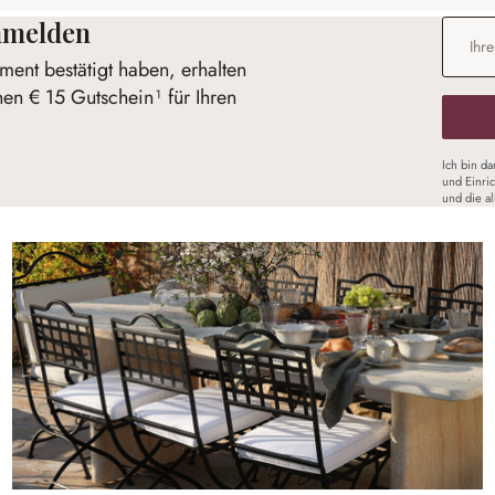
anmelden
E-Mail-
ent bestätigt haben, erhalten
nen € 15 Gutschein¹ für Ihren
Ich bin d
und Einri
und die a