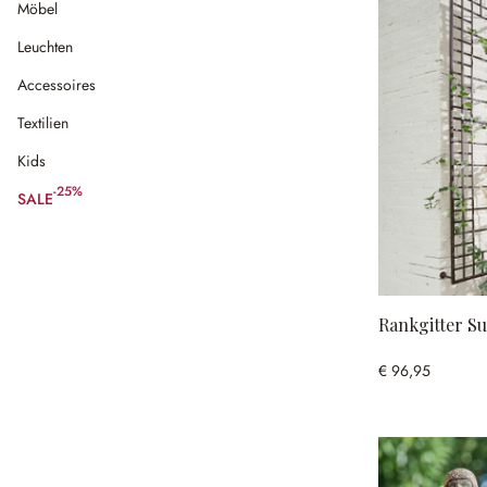
Möbel
Leuchten
Accessoires
Textilien
Kids
-25%
SALE
(25% gespart)
Rankgitter Su
€ 96,95