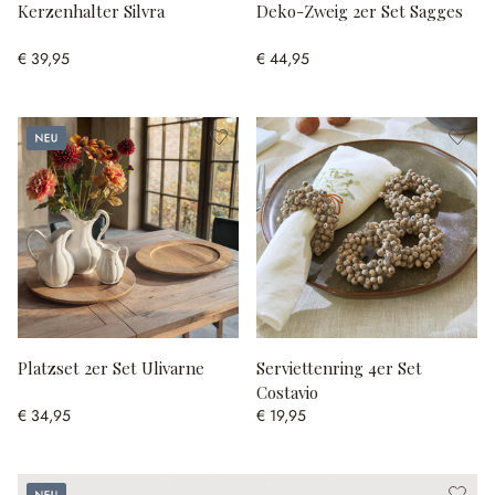
Kerzenhalter Silvra
Deko-Zweig 2er Set Sagges
€ 39,95
€ 44,95
Neu
Platzset 2er Set Ulivarne
Serviettenring 4er Set
Costavio
€ 34,95
€ 19,95
Neu