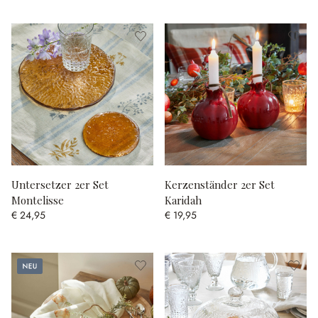
Untersetzer 2er Set
Kerzenständer 2er Set
Montelisse
Karidah
€ 24,95
€ 19,95
Neu