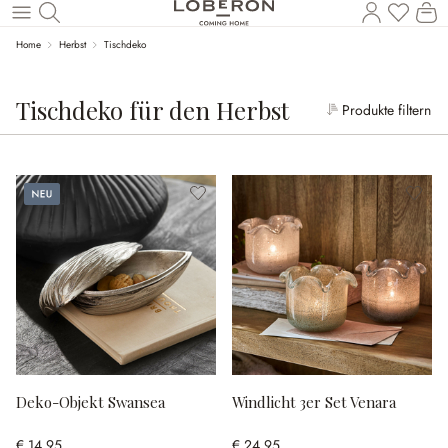
Wa
Zum Hauptinhalt springen
Home
Herbst
Tischdeko
Tischdeko für den Herbst
Produkte filtern
Neu
Deko-Objekt Swansea
Windlicht 3er Set Venara
€ 14,95
€ 24,95