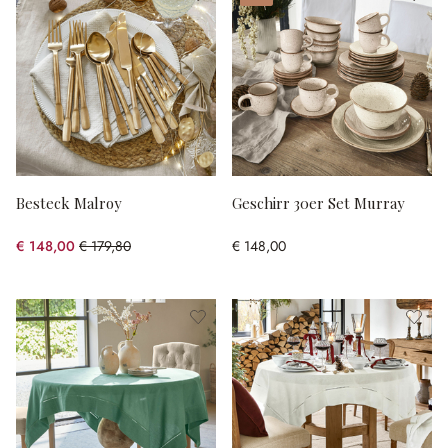
Besteck Malroy
Geschirr 30er Set Murray
€ 148,00
€ 179,80
€ 148,00
(17.69% gespart)