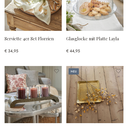
Serviette 4er Set Florrien
Glasglocke mit Platte Layla
€ 34,95
€ 44,95
Neu