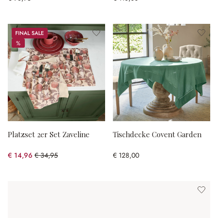
Sale
%
%
Platzset 2er Set Zaveline
Tischdecke Covent Garden
€ 14,96
€ 34,95
€ 128,00
(57.2% gespart)