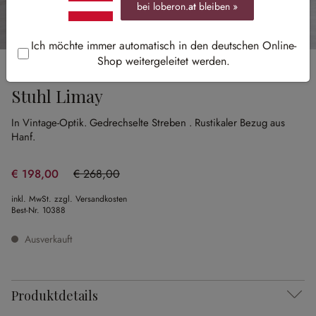
bei loberon.
at
bleiben »
Ich möchte immer automatisch in den deutschen Online-
Shop weitergeleitet werden.
Sale
Stuhl Limay
In Vintage-Optik.
Gedrechselte Streben .
Rustikaler Bezug aus
Hanf.
€ 198,00
€ 268,00
(26.12% gespart)
inkl. MwSt. zzgl. Versandkosten
Best-Nr.
10388
Ausverkauft
Produktdetails