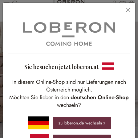
Du has
Wa
Zum Hauptinhalt springen
Home
Möbel
Sitzmöbel
Stühle
Sie besuchen jetzt loberon.at
In diesem Online-Shop sind nur Lieferungen nach
Österreich möglich.
Möchten Sie lieber in den
deutschen Online-Shop
wechseln?
zu loberon.
de
wechseln »