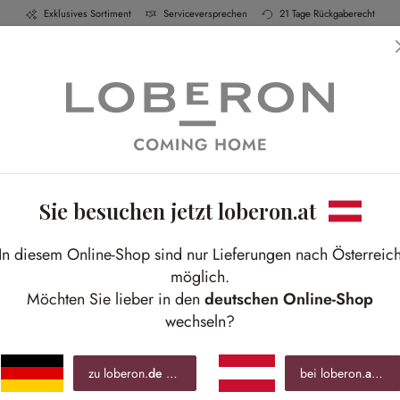
Exklusives Sortiment
Serviceversprechen
21 Tage Rückgaberecht
ch & Küche
Schlafen
Bad
Möbel
Leucht
Sie besuchen jetzt loberon.at
C
In diesem Online-Shop sind nur Lieferungen nach Österreic
Wie
möglich.
rus
Möchten Sie lieber in den
deutschen Online-Shop
wechseln?
€ 6
zu loberon.
de
wechseln »
bei loberon.
at
blei
inkl.