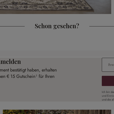
Schon gesehen?
anmelden
E-Mail-
ent bestätigt haben, erhalten
nen € 15 Gutschein¹ für Ihren
Ich bin d
und Einri
und die a