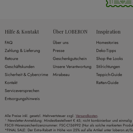
Hilfe & Kontakt
Über LOBERON
Inspiration
FAQ
Über uns
Homestories
Zahlung & Lieferung
Presse
Deko-Tipps
Retoure
Geschenkgutschein
Shop the Looks
Geschäftskunden
Unsere Verantwortung
Stilrichtungen
Sicherheit & Cybercrime
Mirabeau
Teppich-Guide
Kontakt
Rattan-Guide
Serviceversprechen
Entsorgungshinweis
Alle Preise inkl. gesetzl. Mehrwertsteuer zzgl.
Versandkosten
.
¹ Newsletter-Anmeldung: Mindestbestellwert € 45; nicht kombinierbar und einmalig 
FSC®-Warenzeichenlizenznummer: FSC-C136992 (Nur als solche markierten Produkte 
*FINAL SALE: Der Extra-Rabatt in Höhe von 25% auf alle Artikel unter loberon.at/Sa