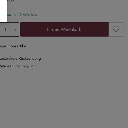
Nr.
25237
eferbar in 1-2 Wochen
odukt Anzahl: Gib den gewünschten Wert ein
Zum Me
In den Warenkorb
Speditionsartikel
Kostenfreie Rücksendung
Ratenzahlung möglich