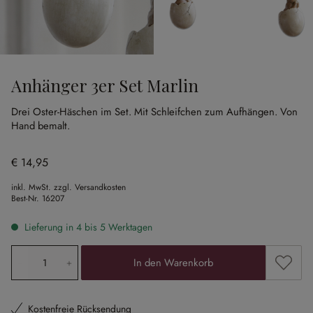
Anhänger 3er Set Marlin
Drei Oster-Häschen im Set.
Mit Schleifchen zum Aufhängen.
Von
Hand bemalt.
€ 14,95
inkl. MwSt. zzgl. Versandkosten
Best-Nr.
16207
Lieferung in 4 bis 5 Werktagen
Produkt Anzahl: Gib den gewünschten Wert ein oder ben
Zum Me
In den Warenkorb
Kostenfreie Rücksendung