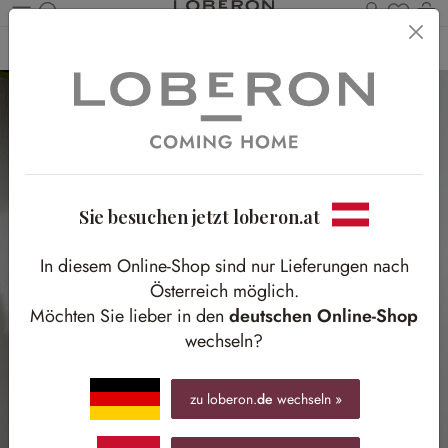
Du has
Wa
Zum Hauptinhalt springen
Home
Ostern
Osterdekoration
Sie besuchen jetzt loberon.at
In diesem Online-Shop sind nur Lieferungen nach
Österreich möglich.
Möchten Sie lieber in den
deutschen Online-Shop
wechseln?
zu loberon.
de
wechseln »