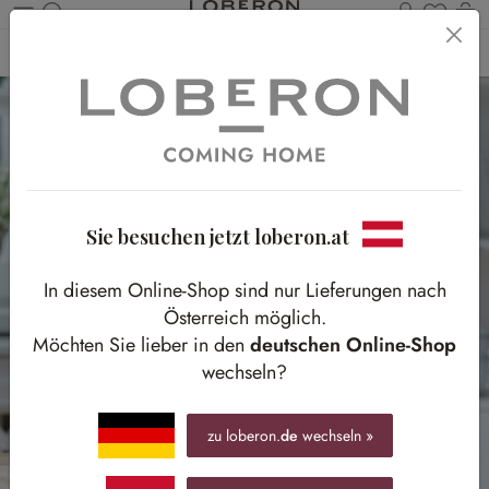
Du has
Wa
Zum Hauptinhalt springen
Home
Ostern
Osterfiguren
Sie besuchen jetzt loberon.at
In diesem Online-Shop sind nur Lieferungen nach
Österreich möglich.
Möchten Sie lieber in den
deutschen Online-Shop
wechseln?
zu loberon.
de
wechseln »