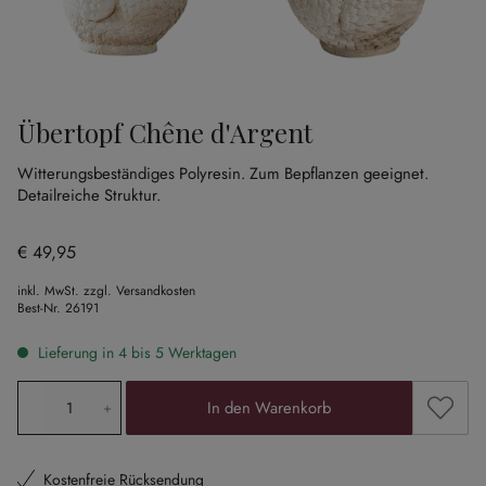
Übertopf Chêne d'Argent
Witterungsbeständiges Polyresin.
Zum Bepflanzen geeignet.
Detailreiche Struktur.
€ 49,95
inkl. MwSt. zzgl. Versandkosten
Best-Nr.
26191
Lieferung in 4 bis 5 Werktagen
Produkt Anzahl: Gib den gewünschten Wert ein oder ben
Zum Me
In den Warenkorb
Kostenfreie Rücksendung