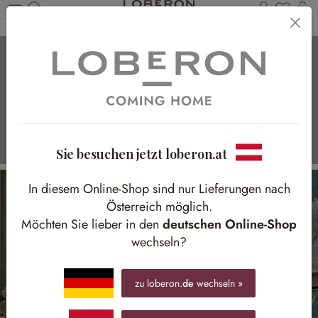
Du has
Wa
Zum Hauptinhalt springen
Raw Beauty
Täuschend echte Steinoptik
Sie besuchen jetzt loberon.at
In diesem Online-Shop sind nur Lieferungen nach
Österreich möglich.
Möchten Sie lieber in den
deutschen Online-Shop
wechseln?
zu loberon.
de
wechseln »