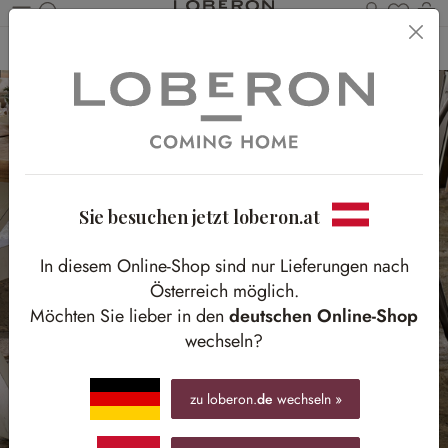
Du has
Wa
Zum Hauptinhalt springen
Home
SALE
Möbel
Sie besuchen jetzt loberon.at
In diesem Online-Shop sind nur Lieferungen nach
Österreich möglich.
Möchten Sie lieber in den
deutschen Online-Shop
wechseln?
zu loberon.
de
wechseln »