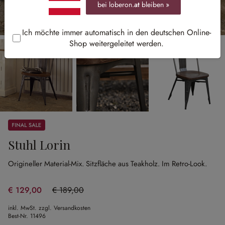
bei loberon.
at
bleiben »
Ich möchte immer automatisch in den deutschen Online-
Shop weitergeleitet werden.
Sale
Stuhl Lorin
Origineller Material-Mix.
Sitzfläche aus Teakholz.
Im Retro-Look.
€ 129,00
€ 189,00
(31.75% gespart)
inkl. MwSt. zzgl. Versandkosten
Best-Nr.
11496