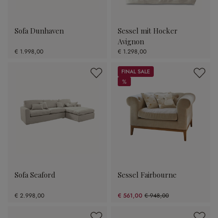
Sofa Dunhaven
Sessel mit Hocker
Avignon
€ 1.998,00
€ 1.298,00
Sale
%
%
Sofa Seaford
Sessel Fairbourne
€ 2.998,00
€ 561,00
€ 948,00
(40.82% gespart)