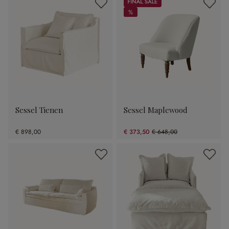
Sale
%
%
Sessel Tienen
Sessel Maplewood
€ 898,00
€ 373,50
€ 648,00
(42.36% gespart)