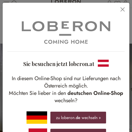
Du has
Wa
Zum Hauptinhalt springen
SOFA STORIES
Textilien zum Einkuscheln und Wohlfühlen
Sie besuchen jetzt loberon.at
In diesem Online-Shop sind nur Lieferungen nach
Österreich möglich.
Möchten Sie lieber in den
deutschen Online-Shop
wechseln?
zu loberon.
de
wechseln »