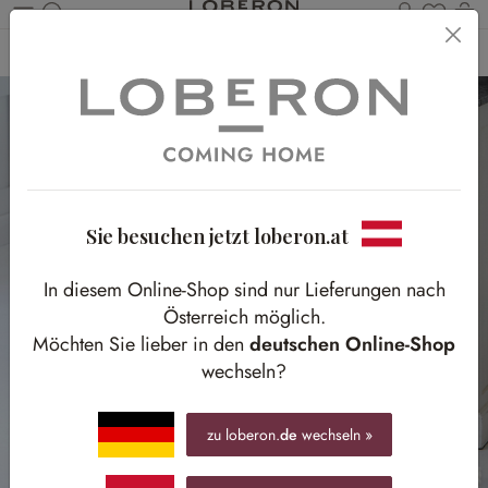
Du has
Wa
Zum Hauptinhalt springen
Home
Textilien
Badtextilien
Sie besuchen jetzt loberon.at
In diesem Online-Shop sind nur Lieferungen nach
Österreich möglich.
Möchten Sie lieber in den
deutschen Online-Shop
wechseln?
zu loberon.
de
wechseln »