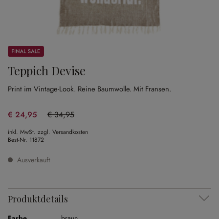
Sale
Teppich Devise
Print im Vintage-Look.
Reine Baumwolle.
Mit Fransen.
€ 24,95
€ 34,95
(28.61% gespart)
inkl. MwSt. zzgl. Versandkosten
Best-Nr.
11872
Ausverkauft
Produktdetails
Farbe
braun