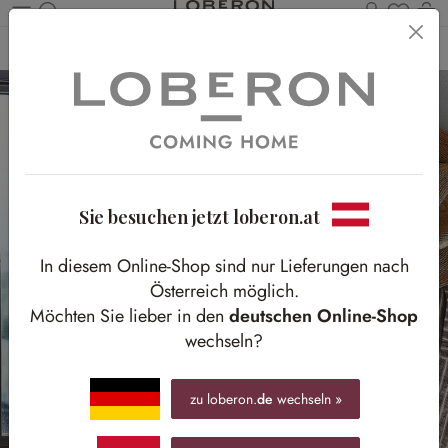
Du has
Wa
Zum Hauptinhalt springen
Home
Textilien
Gardinen & Vorhänge
Scheibengardinen
Sie besuchen jetzt loberon.at
In diesem Online-Shop sind nur Lieferungen nach
Österreich möglich.
Möchten Sie lieber in den
deutschen Online-Shop
wechseln?
zu loberon.
de
wechseln »