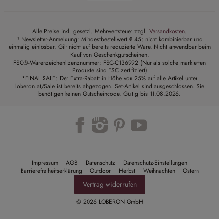
Alle Preise inkl. gesetzl. Mehrwertsteuer zzgl.
Versandkosten
.
¹ Newsletter-Anmeldung: Mindestbestellwert € 45; nicht kombinierbar und
einmalig einlösbar. Gilt nicht auf bereits reduzierte Ware. Nicht anwendbar beim
Kauf von Geschenkgutscheinen.
FSC®-Warenzeichenlizenznummer: FSC-C136992 (Nur als solche markierten
Produkte sind FSC zertifiziert)
*FINAL SALE: Der Extra-Rabatt in Höhe von 25% auf alle Artikel unter
loberon.at/Sale ist bereits abgezogen. Set-Artikel sind ausgeschlossen. Sie
benötigen keinen Gutscheincode. Gültig bis 11.08.2026.
Trustpilot
Impressum
AGB
Datenschutz
Datenschutz-Einstellungen
Barrierefreiheitserklärung
Outdoor
Herbst
Weihnachten
Ostern
Vertrag widerrufen
© 2026 LOBERON GmbH