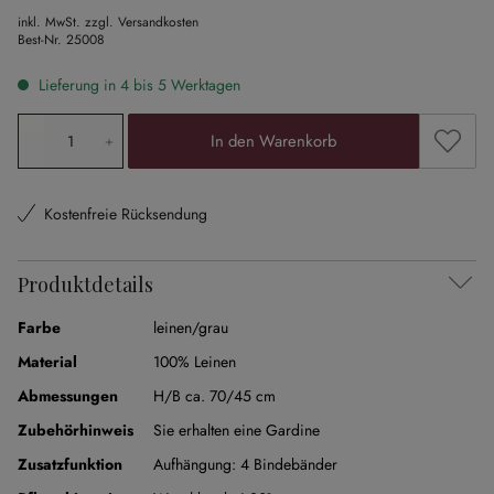
inkl. MwSt. zzgl. Versandkosten
Best-Nr.
25008
Lieferung in 4 bis 5 Werktagen
Produkt Anzahl: Gib den gewünschten Wert ein oder ben
Zum Me
In den Warenkorb
Kostenfreie Rücksendung
Produktdetails
Farbe
leinen/grau
Material
100% Leinen
Abmessungen
H/B ca. 70/45 cm
Zubehörhinweis
Sie erhalten eine Gardine
Zusatzfunktion
Aufhängung:
4 Bindebänder