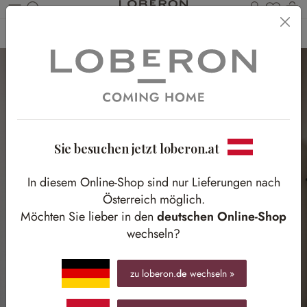
Du has
Wa
Zum Hauptinhalt springen
Home
Textilien
Gardinen & Vorhänge
Scheibengardinen
Sie besuchen jetzt loberon.at
In diesem Online-Shop sind nur Lieferungen nach
Österreich möglich.
Möchten Sie lieber in den
deutschen Online-Shop
wechseln?
zu loberon.
de
wechseln »