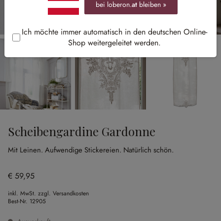
bei loberon.
at
bleiben »
Ich möchte immer automatisch in den deutschen Online-
Shop weitergeleitet werden.
Scheibengardine Gardonne
Mit Leinen.
Aufwendige Stickereien.
Natürlich schön.
€ 59,95
inkl. MwSt. zzgl. Versandkosten
Best-Nr.
12905