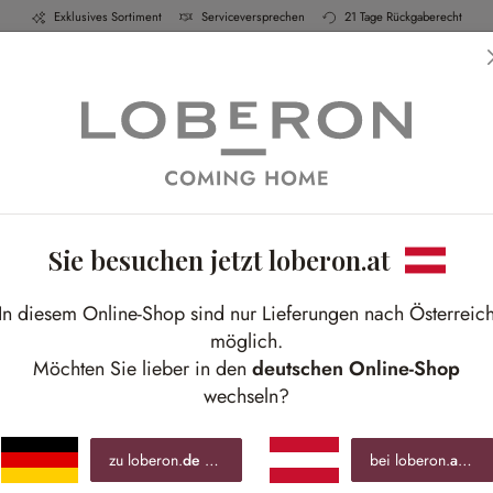
Exklusives Sortiment
Serviceversprechen
21 Tage Rückgaberecht
h & Küche
Schlafen
Bad
Möbel
Leuchte
Sie besuchen jetzt loberon.at
K
In diesem Online-Shop sind nur Lieferungen nach Österreic
Pari
möglich.
Möchten Sie lieber in den
deutschen Online-Shop
wechseln?
€ 1
inkl.
zu loberon.
de
wechseln »
bei loberon.
at
blei
Best-