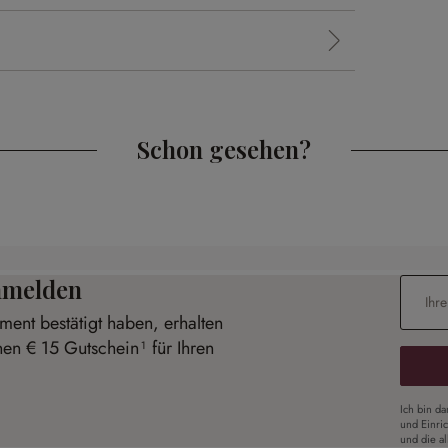
Schon gesehen?
anmelden
E-Mail-
ent bestätigt haben, erhalten
nen € 15 Gutschein¹ für Ihren
Ich bin d
und Einri
und die a