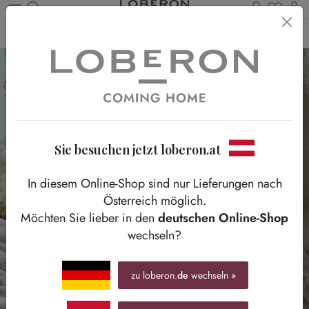
Du has
Wa
Zum Hauptinhalt springen
Home
Textilien
Kissen & Hüllen
Kissenhüllen
Sie besuchen jetzt loberon.at
In diesem Online-Shop sind nur Lieferungen nach
Österreich möglich.
Möchten Sie lieber in den
deutschen Online-Shop
wechseln?
zu loberon.
de
wechseln »