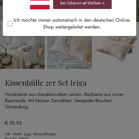
bei loberon.
at
bleiben »
Ich möchte immer automatisch in den deutschen Online-
Shop weitergeleitet werden.
Kissenhülle 2er Set Iriga
Vorderseite aus charaktervollem Leinen.
Rückseite aus reiner
Baumwolle.
Mit kleinen Ziernähten.
Verspielte Rüschen-
Umrandung.
€ 39,95
inkl. MwSt. zzgl. Versandkosten