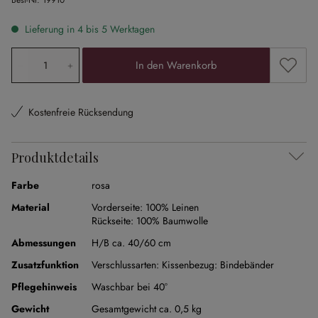
Best-Nr.
19910
Lieferung in 4 bis 5 Werktagen
Produkt Anzahl: Gib den gewünschten Wert ein oder ben
Zum Me
In den Warenkorb
Kostenfreie Rücksendung
Produktdetails
Farbe
rosa
Material
Vorderseite:
100% Leinen
Rückseite:
100% Baumwolle
Abmessungen
H/B ca. 40/60 cm
Zusatzfunktion
Verschlussarten:
Kissenbezug: Bindebänder
Pflegehinweis
Waschbar bei 40°
Gewicht
Gesamtgewicht ca. 0,5 kg