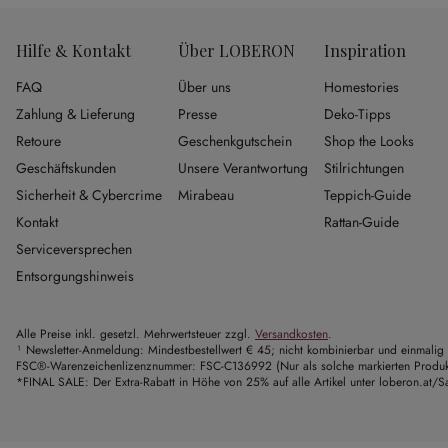
Hilfe & Kontakt
Über LOBERON
Inspiration
FAQ
Über uns
Homestories
Zahlung & Lieferung
Presse
Deko-Tipps
Retoure
Geschenkgutschein
Shop the Looks
Geschäftskunden
Unsere Verantwortung
Stilrichtungen
Sicherheit & Cybercrime
Mirabeau
Teppich-Guide
Kontakt
Rattan-Guide
Serviceversprechen
Entsorgungshinweis
Alle Preise inkl. gesetzl. Mehrwertsteuer zzgl.
Versandkosten
.
¹ Newsletter-Anmeldung: Mindestbestellwert € 45; nicht kombinierbar und einmalig 
FSC®-Warenzeichenlizenznummer: FSC-C136992 (Nur als solche markierten Produkte 
*FINAL SALE: Der Extra-Rabatt in Höhe von 25% auf alle Artikel unter loberon.at/Sa