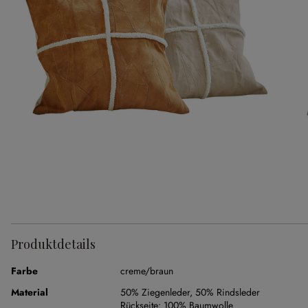
Produktdetails
Farbe
creme/braun
Material
50% Ziegenleder
,
50% Rindsleder
Rückseite:
100% Baumwolle