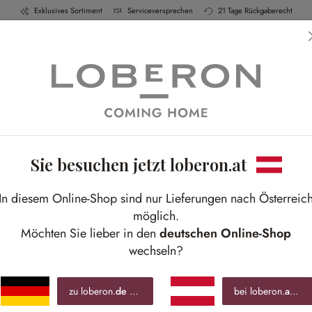
Exklusives Sortiment
Serviceversprechen
21 Tage Rückgaberecht
h & Küche
Schlafen
Bad
Möbel
Leuchte
Sie besuchen jetzt loberon.at
K
In diesem Online-Shop sind nur Lieferungen nach Österreic
Ech
möglich.
Natu
Möchten Sie lieber in den
deutschen Online-Shop
wechseln?
€ 2
zu loberon.
de
wechseln »
bei loberon.
at
blei
inkl.