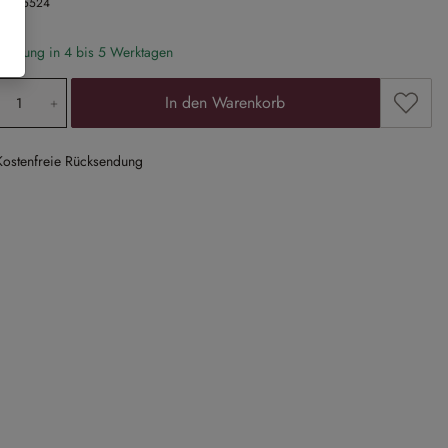
Nr.
25524
eferung in 4 bis 5 Werktagen
odukt Anzahl: Gib den gewünschten Wert ein
Zum Me
In den Warenkorb
Kostenfreie Rücksendung