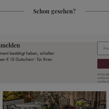
Schon gesehen?
anmelden
E-Mail-
ent bestätigt haben, erhalten
nen € 15 Gutschein¹ für Ihren
Ich bin d
und Einri
und die a